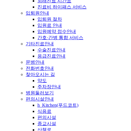
외래진료 시간표
진료비 하이패스 서비스
입퇴원안내
입퇴원 절차
입원료 안내
입원예약 접수안내
간호·간병 통합 서비스
기타진료안내
수술진료안내
응급진료안내
문병안내
전화번호안내
찾아오시는 길
약도
주차장안내
병원둘러보기
편의시설안내
h_Kitchen(푸드코트)
식음료
편의시설
종교시설
산책로