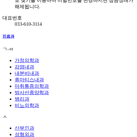
호 찾기를 이용하여 비밀번호를 변경하시면 잠금상태가
해제됩니다.
대표번호
033-610-3114
진료과
ㄱ-ㅂ
가정의학과
감염내과
내분비내과
류마티스내과
마취통증의학과
방사선종양학과
병리과
비뇨의학과
ㅅ
산부인과
성형외과