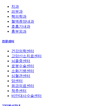
치과
피부과
핵의학과
혈액종양내과
호흡기내과
흉부외과
전문센터
건강의학센터
고압산소치료센터
뇌졸중센터
로봇수술센터
소화기병센터
심혈관센터
암센터
응급의료센터
척추센터
비만대사수술센터
기타부서안내