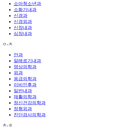
소아청소년과
소화기내과
신경과
신경외과
신장내과
심장내과
ㅇ-ㅈ
안과
알레르기내과
영상의학과
외과
응급의학과
이비인후과
일반내과
재활의학과
정신건강의학과
정형외과
진단검사의학과
ㅊ-ㅎ