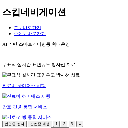
스킵네비게이션
본문바로가기
주메뉴바로가기
AI 기반 스마트케어병동 확대운영
무표식 실시간 표면유도 방사선 치료
진료비 하이패스 시행
간호·간병 통합 서비스
팝업존 정지
팝업존 재생
1
2
3
4