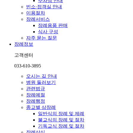
주차장 안내
빈소·접객실 안내
이용절차
장례서비스
장례용품 판매
식사 구성
자주 묻는 질문
장례정보
고객센터
033-610-3895
오시는 길 안내
병원 둘러보기
관련법규
장례예절
장례행정
종교별 상장례
일반식의 장례 및 제례
불교식의 장례 및 절차
기독교식 장례 및 절차
장례상식