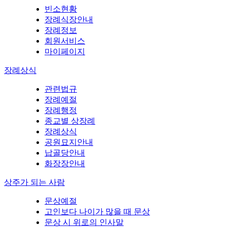
빈소현황
장례식장안내
장례정보
회원서비스
마이페이지
장례상식
관련법규
장례예절
장례행정
종교별 상장례
장례상식
공원묘지안내
납골당안내
화장장안내
상주가 되는 사람
문상예절
고인보다 나이가 많을 때 문상
문상 시 위로의 인사말