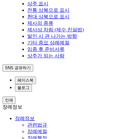
상주 표시
전통 상복으로 표시
현대 상복으로 표시
제사의 종류
제사상 차림 (제수 진설법)
발인 시 관 나가는 방향
기타 중요 상례예절
임종 후 준비서류
상주가 되는 사람
SNS 공유하기
페이스북
블로그
인쇄
장례정보
장례정보
관련법규
장례예절
장례행정