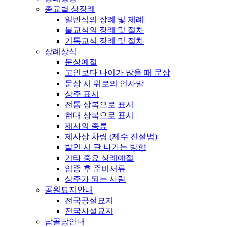
종교별 상장례
일반식의 장례 및 제례
불교식의 장례 및 절차
기독교식 장례 및 절차
장례상식
문상예절
고인보다 나이가 많을 때 문상
문상 시 위로의 인사말
상주 표시
전통 상복으로 표시
현대 상복으로 표시
제사의 종류
제사상 차림 (제수 진설법)
발인 시 관 나가는 방향
기타 중요 상례예절
임종 후 준비서류
상주가 되는 사람
공원묘지안내
전국공설묘지
전국사설묘지
납골당안내