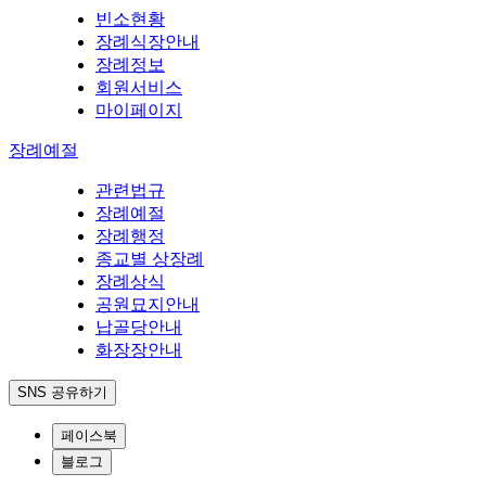
빈소현황
장례식장안내
장례정보
회원서비스
마이페이지
장례예절
관련법규
장례예절
장례행정
종교별 상장례
장례상식
공원묘지안내
납골당안내
화장장안내
SNS 공유하기
페이스북
블로그