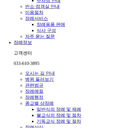
주차장 안내
빈소·접객실 안내
이용절차
장례서비스
장례용품 판매
식사 구성
자주 묻는 질문
장례정보
고객센터
033-610-3895
오시는 길 안내
병원 둘러보기
관련법규
장례예절
장례행정
종교별 상장례
일반식의 장례 및 제례
불교식의 장례 및 절차
기독교식 장례 및 절차
장례상식