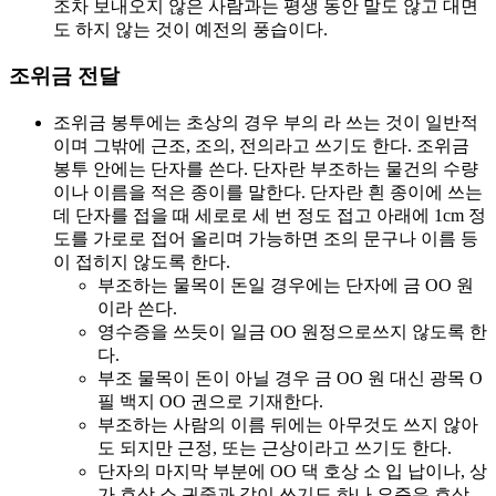
조차 보내오지 않은 사람과는 평생 동안 말도 않고 대면
도 하지 않는 것이 예전의 풍습이다.
조위금 전달
조위금 봉투에는 초상의 경우 부의 라 쓰는 것이 일반적
이며 그밖에 근조, 조의, 전의라고 쓰기도 한다. 조위금
봉투 안에는 단자를 쓴다.
단자란 부조하는 물건의 수량
이나 이름을 적은 종이를 말한다. 단자란 흰 종이에 쓰는
데 단자를 접을 때 세로로 세 번 정도 접고 아래에 1cm 정
도를 가로로 접어 올리며 가능하면 조의 문구나 이름 등
이 접히지 않도록 한다.
부조하는 물목이 돈일 경우에는 단자에 금 OO 원
이라 쓴다.
영수증을 쓰듯이 일금 OO 원정으로쓰지 않도록 한
다.
부조 물목이 돈이 아닐 경우 금 OO 원 대신 광목 O
필 백지 OO 권으로 기재한다.
부조하는 사람의 이름 뒤에는 아무것도 쓰지 않아
도 되지만 근정, 또는 근상이라고 쓰기도 한다.
단자의 마지막 부분에 OO 댁 호상 소 입 납이나, 상
가 호상 소 귀중과 같이 쓰기도 하나 요즘은 호상