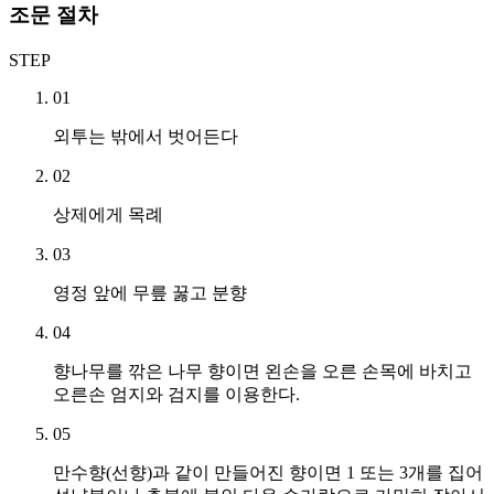
조문 절차
STEP
01
외투는 밖에서 벗어든다
02
상제에게 목례
03
영정 앞에 무릎 꿇고 분향
04
향나무를 깎은 나무 향이면 왼손을 오른 손목에 바치고
오른손 엄지와 검지를 이용한다.
05
만수향(선향)과 같이 만들어진 향이면 1 또는 3개를 집어