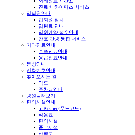
외래진료 시간표
진료비 하이패스 서비스
입퇴원안내
입퇴원 절차
입원료 안내
입원예약 접수안내
간호·간병 통합 서비스
기타진료안내
수술진료안내
응급진료안내
문병안내
전화번호안내
찾아오시는 길
약도
주차장안내
병원둘러보기
편의시설안내
h_Kitchen(푸드코트)
식음료
편의시설
종교시설
산책로