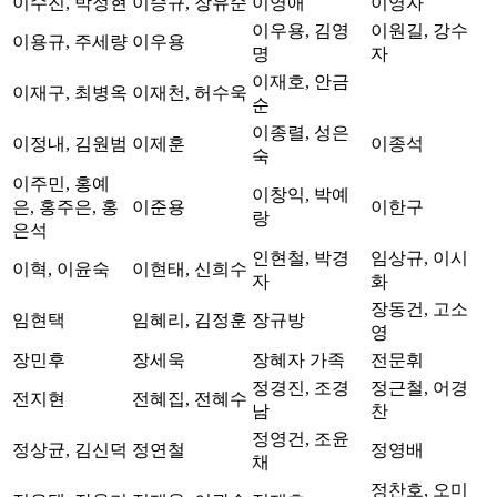
이수진, 박정현
이승규, 장유순
이영애
이영자
이우용, 김영
이원길, 강수
이용규, 주세량
이우용
명
자
이재호, 안금
이재구, 최병옥
이재천, 허수욱
순
이종렬, 성은
이정내, 김원범
이제훈
이종석
숙
이주민, 홍예
이창익, 박예
은, 홍주은, 홍
이준용
이한구
랑
은석
인현철, 박경
임상규, 이시
이혁, 이윤숙
이현태, 신희수
자
화
장동건, 고소
임현택
임혜리, 김정훈
장규방
영
장민후
장세욱
장혜자 가족
전문휘
정경진, 조경
정근철, 어경
전지현
전혜집, 전혜수
남
찬
정영건, 조윤
정상균, 김신덕
정연철
정영배
채
정찬호, 오미