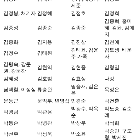
세준
김정봉, 채기자
김정혜
김정호
김정희
김종혁, 홍미
김종성
김종순
김종준
혜, 김윤, 김예
지
김종화
김지용
김진삼
김천애
김태윤, 김윤
김토생, 배운
김청수
김태원
주 가족
자
김평숙, 강문
김현익
김현중
김형일
권, 강문찬
김혜성
김호범
김효상
나강
명승재, 김은
남택철, 이정심
류승완
목정은
옥
문동근
문익부, 변영섭
민경준
박건춘
박광수, 박옥
박노승, 김순
박경림
박관용
순
례
박동순
박병찬
박상우
박석희
박승민, 구도
박선주
박성욱
박소윤
형, 박세진