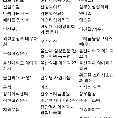
스토리램프
신경비상팀(NAT)
신이철강
신일스틸
신창파이프
실루엣성형외과
아름다운 재단
암통합진료센터
앤에스티
에라토 앙상블
에스티성형외과
엠스틸
연세대 임상병리학
연산부인과
영진철강(주)
과 동문회
외교통상부 배우자
우리금융정보시스
우리강산
회
템(주)
울산대 임상전문 간
울산대학교 의예과
우정철강(주)
호대학원 동문회
22기
울산대학교 의예과
울산의대 의예과 27
울산의대 의예과 2
21기
기
학년
위드유 소아청소년
울산의대 '해열'
원무팀 사랑나눔
과 의원
은성
이즈
자재팀 일동
장기이식센터
전주우리들병원
정우철강
정현철강(주)
주성엔지니어링(주)
주주에스텍
진단검사의학과 사
지혜로움
진승파이프
랑빛나눔회