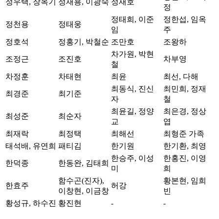
정우택, 장옥기
정재용, 이광숙
정재호
정
정태희, 이준
정한섭, 임옥
정천용
정태웅
임
주
정호석
정홍기, 박철순
조만호
조왕하
차가원, 박현
조정근
조진호
차부영
철
차정훈
차태현
최윤
최선, 다해
최동식, 진신
최민희, 정재
최경준
최기준
자
철
최윤길, 정양
최은경, 정상
최성준
최순자
교
엽
최재락
최정택
최해선
최형준 가족
태석배, 유연희
패티김
한기원
한기환, 최영
한승주, 이성
한홍진, 이영
한덕종
한동완, 김태희
미
희
함수곤(진자),
황본현, 임희
한효주
허강
이창현, 이금창
빈
황성규, 하수진
황진현
-
-