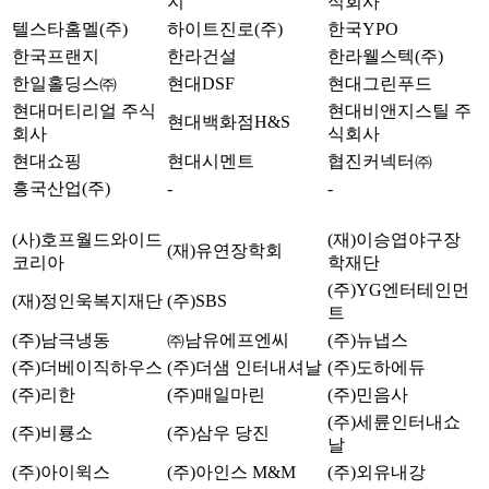
지
식회사
텔스타홈멜(주)
하이트진로(주)
한국YPO
한국프랜지
한라건설
한라웰스텍(주)
한일홀딩스㈜
현대DSF
현대그린푸드
현대머티리얼 주식
현대비앤지스틸 주
현대백화점H&S
회사
식회사
현대쇼핑
현대시멘트
협진커넥터㈜
흥국산업(주)
-
-
(사)호프월드와이드
(재)이승엽야구장
(재)유연장학회
코리아
학재단
(주)YG엔터테인먼
(재)정인욱복지재단
(주)SBS
트
(주)남극냉동
㈜남유에프엔씨
(주)뉴냅스
(주)더베이직하우스
(주)더샘 인터내셔날
(주)도하에듀
(주)리한
(주)매일마린
(주)민음사
(주)세륜인터내쇼
(주)비룡소
(주)삼우 당진
날
(주)아이윅스
(주)아인스 M&M
(주)외유내강