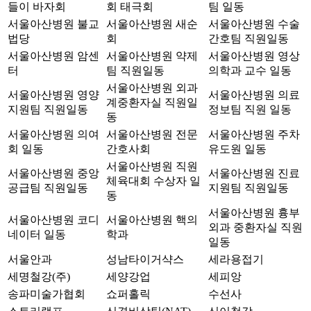
들이 바자회
회 태극회
팀 일동
서울아산병원 불교
서울아산병원 새순
서울아산병원 수술
법당
회
간호팀 직원일동
서울아산병원 암센
서울아산병원 약제
서울아산병원 영상
터
팀 직원일동
의학과 교수 일동
서울아산병원 외과
서울아산병원 영양
서울아산병원 의료
계중환자실 직원일
지원팀 직원일동
정보팀 직원 일동
동
서울아산병원 의여
서울아산병원 전문
서울아산병원 주차
회 일동
간호사회
유도원 일동
서울아산병원 직원
서울아산병원 중앙
서울아산병원 진료
체육대회 수상자 일
공급팀 직원일동
지원팀 직원일동
동
서울아산병원 흉부
서울아산병원 코디
서울아산병원 핵의
외과 중환자실 직원
네이터 일동
학과
일동
서울안과
성남타이거샥스
세라용접기
세명철강(주)
세양강업
세피앙
송파미술가협회
쇼퍼홀릭
수선사