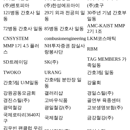
(주)펜토피아
(주)한성에프아이
(주)호구
121병동 간호사 일
29기 외과 전공의 일
30주년 기념 간호부
동
동
일동
AMC-KAIST MMP
72병동 간호사 일동
85병동 간호사 일동
2기 1조
CNSYSTEM
combusionengineering
LKM코스매틱
MMP 1기 4.5 플러
NH투자증권 잠실사
RBM
스
랑봉사단
TAG MEMBERS 가
SD트레이딩
SK(주)
족일동
TWOKO
URANG
간호3팀 일동
간호6팀 분만장 일
간호5팀 U/M일동
강울회
동
강원공동모금회
갤러리샵
경일스틸(주)
경진스틸(주)
고바우식품
골연부 육종센터
광덕철강
광일철강(주)
교보생명보험(주)
국제로타리3640지
국제철강
금강철강(주)
구
김우빈 팬클럽 우리