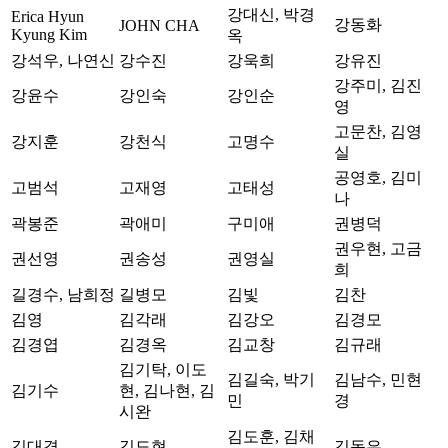
강대신, 박경
Erica Hyun
강동화
JOHN CHA
Kyung Kim
옥
강석우, 나연신
강수진
강욱희
강유진
강주미, 김진
강윤수
강인숙
강인순
영
고문찬, 김영
강지훈
강천식
고명수
실
공영호, 김미
고범석
고재영
고태성
나
곽봉준
곽애미
구미애
권병덕
권우현, 고금
권선영
권송성
권영실
희
길경수, 남희정
길병모
김빛
김찬
김영
김각래
김강오
김경모
김경엽
김경옥
김교창
김규래
김기탁, 이도
김길숙, 박기
김남수, 민현
김기수
현, 김나현, 김
민
경
시완
김도훈, 김채
김대겸
김도현
김동은