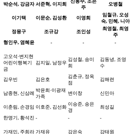
신동주, 조은
박순석, 강금자
서준혁, 이지희
오병철
주
임철규, 오성
이기택
이문순, 김성환
이영희
숙, 민혜, 니아
최영철, 최영
정몽구
조규강
조인성
주
형인우, 염혜윤
-
-
-
고오석·변지현
김성철, 송미
김동녕, 조영
어린이행복기
김지일, 남정우
희
수
금
김춘규, 정옥
김우빈
김은호
김해련
점
박윤희·이광재
남종현, 신삼례
변이창
신민아
가족
이승준, 송은
이춘림, 손경임
이호준, 김선화
최성길
경
한명기, 황석진
-
-
-
가재민, 주희라
가재유
강은숙
강태원