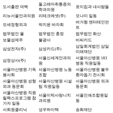
돌고래마취통증의
도서출판 여백
로이킴과 내사람들
학과의원
리뉴서울안과의원
리테크에셋(주)
모나미 일동
버거형 엔터테인먼
모세정형외과
박지윤 바자회
트
법무법인 율
법무법인 충정
법무법인 화산
보물섬제주
불광사
비씨카드
삼일회계법인 삼일
삼성전자(주)
삼성카드(주)
미래재단
서울신세계안과의
서울아산병원 183
삼정상사(주)
원
병동 직원일동
서울아산병원 기독
서울아산병원 노동
서울아산병원 불우
봉사회
조합
환자돕기 전시회
서울아산병원 성형
서울아산병원 시설
서울아산병원 외과
외과 동문회
팀 직원일동
동문회
서울아산병원 직원
서울이턱사랑니치
서울인쇄조합원일
릴렉스프로그램 참
과의원
동
가자 일동
서희원클리닉
성우하이텍
송화재단