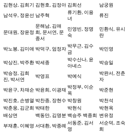
김현상, 김희기
김현호, 김정아
김희선
남궁원
류기환, 이용
남석우, 정윤선
남주혁
류진
녀
문해남, 김애
민영빈, 정명
민환식, 유시
문대원, 장윤정
희, 문서연, 문
숙
란
종서
박무근, 김수
박노봉, 김미애
박덕구, 엄정자
박민영
금
박수산나, 윤
박상진, 박주환
박세종
박승일
아녜스
박승정, 김희
박완서, 전춘
박영표
박예식
진, 박서연
자
박정부, 이순
박윤구, 차재순
박윤희, 이광재
박준현
옥
박진호, 손병열
박찬종, 장현수
박창원
박천석
박춘웅, 김군희
박태한
박현식
박현옥
배상면
백동만, 김명분
백승주 백종희
변유정
서동준, 김서
서순덕, 조숙
부재훈, 이혜영
서대환, 박종례
영
희