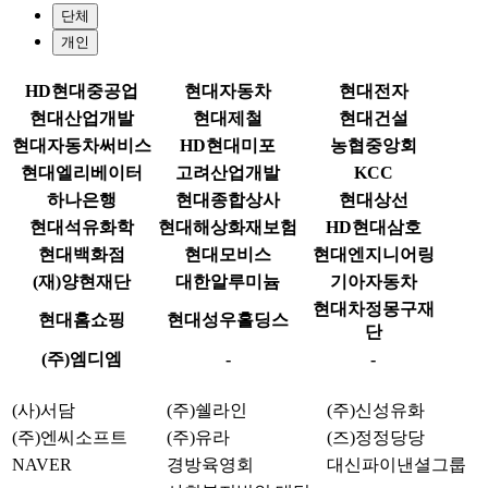
단체
개인
HD현대중공업
현대자동차
현대전자
현대산업개발
현대제철
현대건설
현대자동차써비스
HD현대미포
농협중앙회
현대엘리베이터
고려산업개발
KCC
하나은행
현대종합상사
현대상선
현대석유화학
현대해상화재보험
HD현대삼호
현대백화점
현대모비스
현대엔지니어링
(재)양현재단
대한알루미늄
기아자동차
현대차정몽구재
현대홈쇼핑
현대성우홀딩스
단
(주)엠디엠
-
-
(사)서담
(주)쉘라인
(주)신성유화
(주)엔씨소프트
(주)유라
(즈)정정당당
NAVER
경방육영회
대신파이낸셜그룹