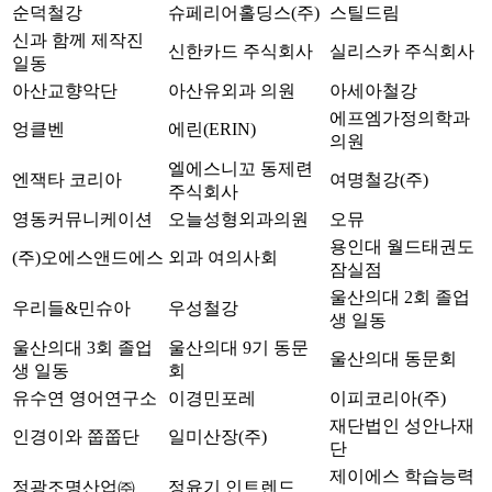
순덕철강
슈페리어홀딩스(주)
스틸드림
신과 함께 제작진
신한카드 주식회사
실리스카 주식회사
일동
아산교향악단
아산유외과 의원
아세아철강
에프엠가정의학과
엉클벤
에린(ERIN)
의원
엘에스니꼬 동제련
엔잭타 코리아
여명철강(주)
주식회사
영동커뮤니케이션
오늘성형외과의원
오뮤
용인대 월드태권도
(주)오에스앤드에스
외과 여의사회
잠실점
울산의대 2회 졸업
우리들&민슈아
우성철강
생 일동
울산의대 3회 졸업
울산의대 9기 동문
울산의대 동문회
생 일동
회
유수연 영어연구소
이경민포레
이피코리아(주)
재단법인 성안나재
인경이와 쭙쭙단
일미산장(주)
단
제이에스 학습능력
정광조명산업㈜
정윤기 인트렌드