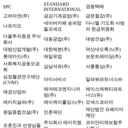
STANDARD
경동택배
SPC
INTERNATIONAL
고려아연(주)
금강기계공업(주)
금문철강(주)
네이버카페 송파맘
다니엘 기도회 사랑
나르지오
들오세요
의 헌금위원회
다올투자증권 주식
대동공업(주)
대방건설(주)
회사
대방산업개발(주)
대한제분(주)
덕산네오룩스(주)
롯데카드(주)
매일유업
보문트레이딩(주)
사회복지공동모금
삼남석유(주)
서륭통상(주)
회
심장혈관연구재단
아이서비스
알파뷰파트너스㈜
(CVRF)
에어테크엔지니어
에이스에쿼티파트
애경산업㈜
링(주)
너스(유)
에이치설퍼(주)
에이케이홀딩스(주)
요넥스코리아
재단법인 슈페리어
원일종합건설(주)
인춘재단
재단
주식회사 에이치엠
코리안리재보험주
조효진과 선생님들