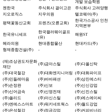
개발 보습학원
젠한국
주식회사 결이고은
주식회사 고려양행
지오로직스
지우의원
텔코웨어(주)
한국가스공사 인천
평택꽃동산교회
프렌즈(오륜교회)
지역본부
한국캘러웨이골프
한국유니세프
해원ST
(유)
헤라의원
현대종합물산
현대카드(주)
형제종합건설(주)
-
-
(재)조상권도자문화
(주)금아스틸
(주)다올신탁
재단
(주)대국철강
(주)대화엔지니어링
(주)대화파이프
(주)민들레마음
(주)바바패션
(주)상진에스티
(주)손정완
(주)신보
(주)신신강업
(주)신어금속
(주)신영전재
(주)신진스틸
(주)쏠리드
(주)아신스틸
(주)에스에이씨
(주)엔에스스마트
(주)워키네트웍스
(주)월드강업
(주)은석철강
(주)정금강업
(주)커피비너리