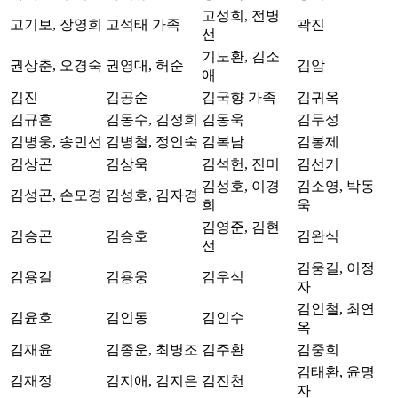
고성희, 전병
고기보, 장영희
고석태 가족
곽진
선
기노환, 김소
권상춘, 오경숙
권영대, 허순
김암
애
김진
김공순
김국향 가족
김귀옥
김규흔
김동수, 김정희
김동욱
김두성
김병웅, 송민선
김병철, 정인숙
김복남
김봉제
김상곤
김상욱
김석헌, 진미
김선기
김성호, 이경
김소영, 박동
김성곤, 손모경
김성호, 김자경
희
욱
김영준, 김현
김승곤
김승호
김완식
선
김웅길, 이정
김용길
김용웅
김우식
자
김인철, 최연
김윤호
김인동
김인수
옥
김재윤
김종운, 최병조
김주환
김중희
김태환, 윤명
김재정
김지애, 김지은
김진천
자