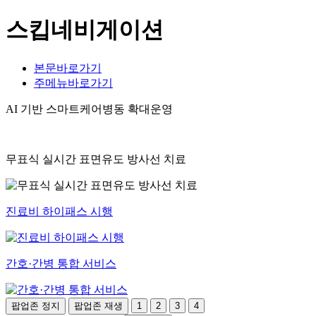
스킵네비게이션
본문바로가기
주메뉴바로가기
AI 기반 스마트케어병동 확대운영
무표식 실시간 표면유도 방사선 치료
진료비 하이패스 시행
간호·간병 통합 서비스
팝업존 정지
팝업존 재생
1
2
3
4