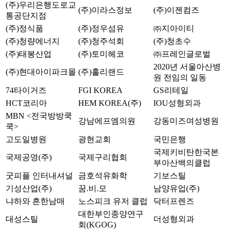
(주)우리은행도로교
(주)이라스정보
(주)이젠컴즈
통공단지점
(주)정식품
(주)정우섬유
㈜지아이티
(주)청량에너지
(주)청주석회
(주)청초수
(주)태봉산업
(주)토미헤코
㈜프레인글로벌
2020년 서울아산병
(주)현대아이파크몰
(주)홀리랜드
원 전임의 일동
74타이거즈
FGI KOREA
GS리테일
HCT코리아
HEM KOREA(주)
IOU성형외과
MBN <전국방방쿡
강남에프엠의원
강동미즈여성병원
쿡>
고도일병원
광현교회
국민은행
국제키비탄한국본
국제공영(주)
국제구리협회
부아산백의클럽
굿피플 인터내셔널
금호석유화학
기보스틸
기성산업(주)
꿈.비.모
남양유업(주)
냐하와 흔한남매
노스피크 유저 클럽
닥터프렌즈
대한부인종양연구
대성스틸
더성형외과
회(KGOG)