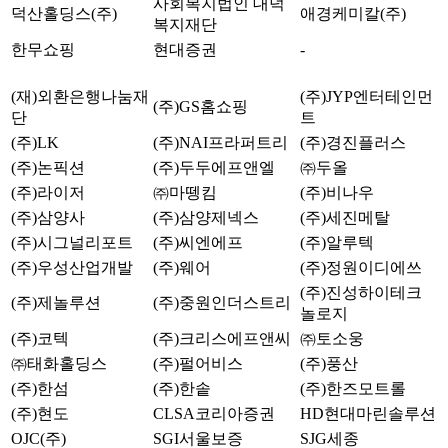
사회복지법인 대덕
덕산홀딩스(주)
애경케미칼(주)
복지재단
한무쇼핑
현대증권
-
(재)외환은행나눔재
(주)JYP엔터테인먼
(주)GS홈쇼핑
단
트
(주)LK
(주)NAI프라퍼트리
(주)경진플러스
(주)논픽션
(주)두두에프앤엘
㈜두올
(주)라이저
㈜마뗑킴
(주)비나우
(주)삼양사
(주)삼양제넥스
(주)세진메탈
(주)시그널리포트
(주)씨엔에프
(주)알루텍
(주)우성산업개발
(주)웨어
(주)정원이디에쓰
(주)진성하이테크
(주)제놀루션
(주)중원인더스트리
놀로지
(주)코텍
(주)크리스에프앤씨
㈜토소웅
㈜태화홀딩스
(주)펄어비스
(주)풍산
(주)한섬
(주)한솥
(주)한즈모트롤
(주)현도
CLSA코리아증권
HD현대마린솔루션
OJC(주)
SGI서울보증
SJG세종