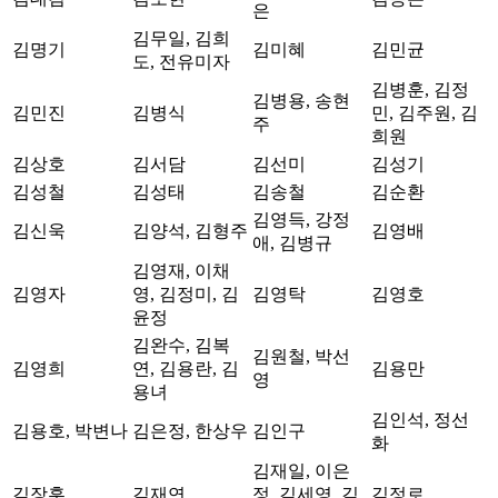
은
김무일, 김희
김명기
김미혜
김민균
도, 전유미자
김병훈, 김정
김병용, 송현
김민진
김병식
민, 김주원, 김
주
희원
김상호
김서담
김선미
김성기
김성철
김성태
김송철
김순환
김영득, 강정
김신욱
김양석, 김형주
김영배
애, 김병규
김영재, 이채
김영자
영, 김정미, 김
김영탁
김영호
윤정
김완수, 김복
김원철, 박선
김영희
연, 김용란, 김
김용만
영
용녀
김인석, 정선
김용호, 박변나
김은정, 한상우
김인구
화
김재일, 이은
김장훈
김재연
정, 김세영, 김
김정로