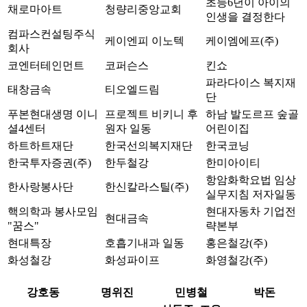
초등6년이 아이의
채로마아트
청량리중앙교회
인생을 결정한다
컴파스컨설팅주식
케이엔피 이노텍
케이엠에프(주)
회사
코엔터테인먼트
코퍼슨스
킨쇼
파라다이스 복지재
태창금속
티오엘드림
단
푸본현대생명 이니
프로젝트 비키니 후
하남 발도르프 숲골
셜4센터
원자 일동
어린이집
하트하트재단
한국선의복지재단
한국코닝
한국투자증권(주)
한두철강
한미아이티
항암화학요법 임상
한사랑봉사단
한신칼라스틸(주)
실무지침 저자일동
핵의학과 봉사모임
현대자동차 기업전
현대금속
"꿈스"
략본부
현대특장
호흡기내과 일동
홍은철강(주)
화성철강
화성파이프
화영철강(주)
강호동
명위진
민병철
박돈