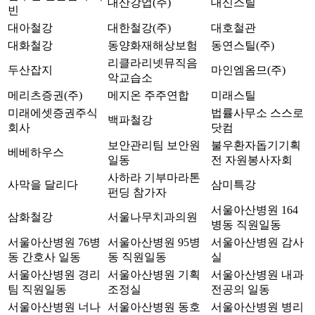
대산강업(주)
대신스틸
빈
대아철강
대한철강(주)
대호철관
대화철강
동양화재해상보험
동연스틸(주)
리클라리넷뮤직음
두산잡지
마인엠옴므(주)
악교습소
메리츠증권(주)
메지온 주주연합
미래스틸
미래에셋증권주식
법률사무소 스스로
백파철강
회사
닷컴
보안관리팀 보안원
불우환자돕기기획
베베하우스
일동
전 자원봉사자회
사하라 기부마라톤
사막을 달리다
삼미특강
펀딩 참가자
서울아산병원 164
삼화철강
서울나무치과의원
병동 직원일동
서울아산병원 76병
서울아산병원 95병
서울아산병원 감사
동 간호사 일동
동 직원일동
실
서울아산병원 경리
서울아산병원 기획
서울아산병원 내과
팀 직원일동
조정실
전공의 일동
서울아산병원 너나
서울아산병원 동호
서울아산병원 병리