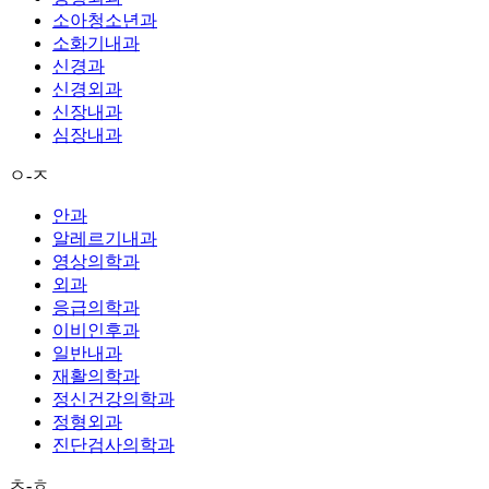
소아청소년과
소화기내과
신경과
신경외과
신장내과
심장내과
ㅇ-ㅈ
안과
알레르기내과
영상의학과
외과
응급의학과
이비인후과
일반내과
재활의학과
정신건강의학과
정형외과
진단검사의학과
ㅊ-ㅎ