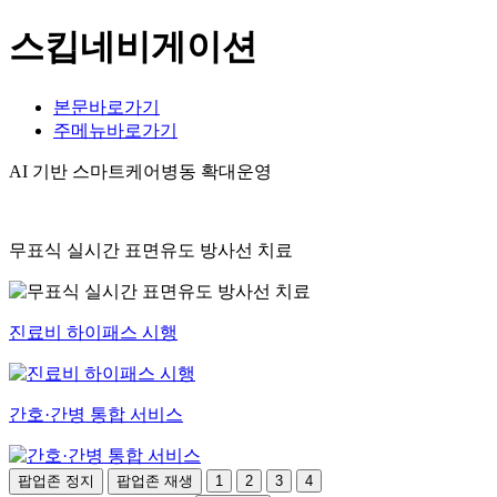
스킵네비게이션
본문바로가기
주메뉴바로가기
AI 기반 스마트케어병동 확대운영
무표식 실시간 표면유도 방사선 치료
진료비 하이패스 시행
간호·간병 통합 서비스
팝업존 정지
팝업존 재생
1
2
3
4