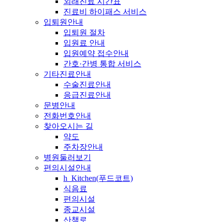
외래진료 시간표
진료비 하이패스 서비스
입퇴원안내
입퇴원 절차
입원료 안내
입원예약 접수안내
간호·간병 통합 서비스
기타진료안내
수술진료안내
응급진료안내
문병안내
전화번호안내
찾아오시는 길
약도
주차장안내
병원둘러보기
편의시설안내
h_Kitchen(푸드코트)
식음료
편의시설
종교시설
산책로