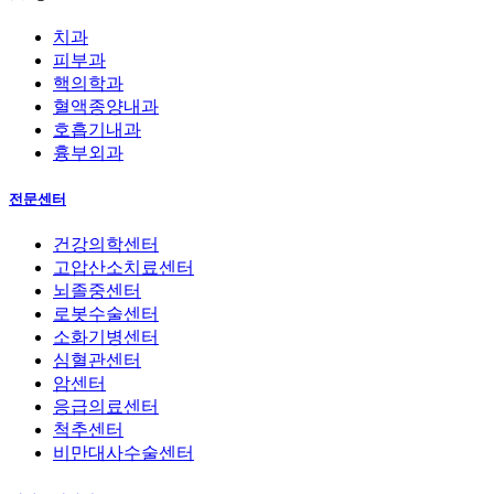
치과
피부과
핵의학과
혈액종양내과
호흡기내과
흉부외과
전문센터
건강의학센터
고압산소치료센터
뇌졸중센터
로봇수술센터
소화기병센터
심혈관센터
암센터
응급의료센터
척추센터
비만대사수술센터