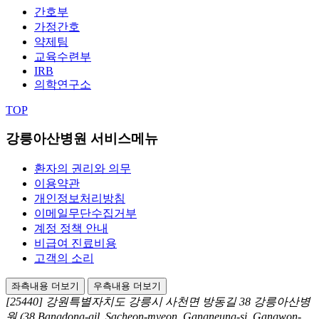
간호부
가정간호
약제팀
교육수련부
IRB
의학연구소
TOP
강릉아산병원 서비스메뉴
환자의 권리와 의무
이용약관
개인정보처리방침
이메일무단수집거부
계정 정책 안내
비급여 진료비용
고객의 소리
좌측내용 더보기
우측내용 더보기
[25440] 강원특별자치도 강릉시 사천면 방동길 38 강릉아산병
원
(38 Bangdong-gil, Sacheon-myeon, Gangneung-si, Gangwon-