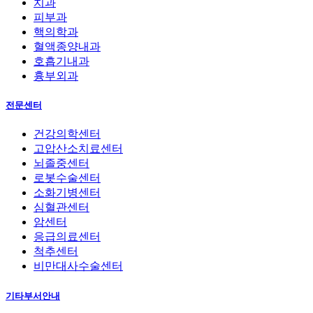
치과
피부과
핵의학과
혈액종양내과
호흡기내과
흉부외과
전문센터
건강의학센터
고압산소치료센터
뇌졸중센터
로봇수술센터
소화기병센터
심혈관센터
암센터
응급의료센터
척추센터
비만대사수술센터
기타부서안내