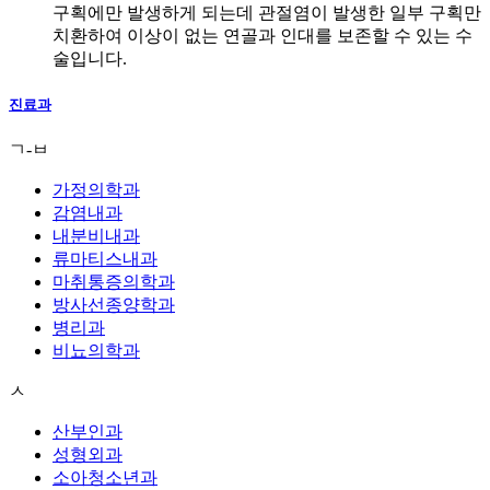
구획에만 발생하게 되는데 관절염이 발생한 일부 구획만
치환하여 이상이 없는 연골과 인대를 보존할 수 있는 수
술입니다.
진료과
ㄱ-ㅂ
가정의학과
감염내과
내분비내과
류마티스내과
마취통증의학과
방사선종양학과
병리과
비뇨의학과
ㅅ
산부인과
성형외과
소아청소년과