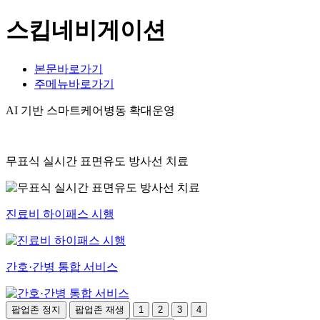
스킵네비게이션
본문바로가기
주메뉴바로가기
AI 기반 스마트케어병동 확대운영
무표식 실시간 표면유도 방사선 치료
진료비 하이패스 시행
간호·간병 통합 서비스
팝업존 정지
팝업존 재생
1
2
3
4