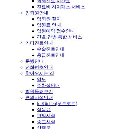
외래진료 시간표
진료비 하이패스 서비스
입퇴원안내
입퇴원 절차
입원료 안내
입원예약 접수안내
간호·간병 통합 서비스
기타진료안내
수술진료안내
응급진료안내
문병안내
전화번호안내
찾아오시는 길
약도
주차장안내
병원둘러보기
편의시설안내
h_Kitchen(푸드코트)
식음료
편의시설
종교시설
산책로