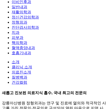
이비인후과
일반내과
재활의학과
정신건강의학과
정형외과
진단검사의학과
치과
피부과
핵의학과
혈액종양내과
호흡기내과
소개
클리닉 소개
의료진소개
질병백과
건강컬럼
새롭고 진보된 의료지식 흡수, 국내 최고의 전문의
강릉아산병원 정형외과는 연구 및 진료에 열의와 적극적인 사
고를 가진 전문의·전공의로 구성되어
열린 마음으로 지역 사