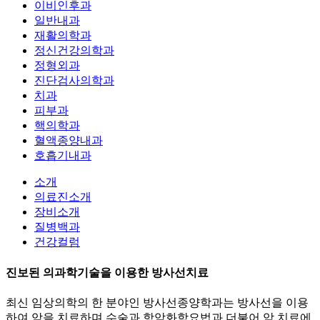
이비인후과
일반내과
재활의학과
정신건강의학과
정형외과
진단검사의학과
치과
피부과
핵의학과
혈액종양내과
호흡기내과
소개
의료진소개
장비소개
질병백과
건강컬럼
진보된 의과학기술을 이용한 방사선치료
최신 임상의학의 한 분야인 방사선종양학과는 방사선을 이용
하여 암을 치료하며 수술과 항암화학요법과 더불어 암 치료에