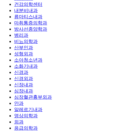
건강의학센터
내분비내과
류마티스내과
마취통증의학과
방사선종양학과
병리과
비뇨의학과
산부인과
성형외과
소아청소년과
소화기내과
신경과
신경외과
신장내과
심장내과
심장혈관흉부외과
안과
알레르기내과
영상의학과
외과
응급의학과