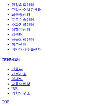
건강의학센터
고압산소치료센터
뇌졸중센터
로봇수술센터
소화기병센터
심혈관센터
암센터
응급의료센터
척추센터
비만대사수술센터
기타부서안내
간호부
가정간호
약제팀
교육수련부
IRB
의학연구소
TOP