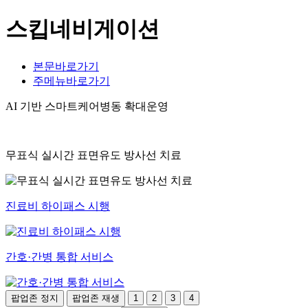
스킵네비게이션
본문바로가기
주메뉴바로가기
AI 기반 스마트케어병동 확대운영
무표식 실시간 표면유도 방사선 치료
진료비 하이패스 시행
간호·간병 통합 서비스
팝업존 정지
팝업존 재생
1
2
3
4