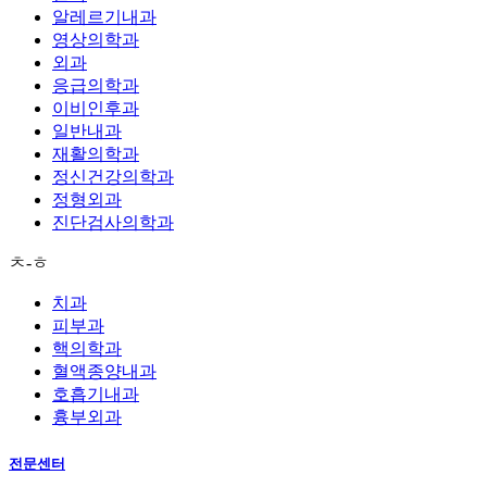
알레르기내과
영상의학과
외과
응급의학과
이비인후과
일반내과
재활의학과
정신건강의학과
정형외과
진단검사의학과
ㅊ-ㅎ
치과
피부과
핵의학과
혈액종양내과
호흡기내과
흉부외과
전문센터