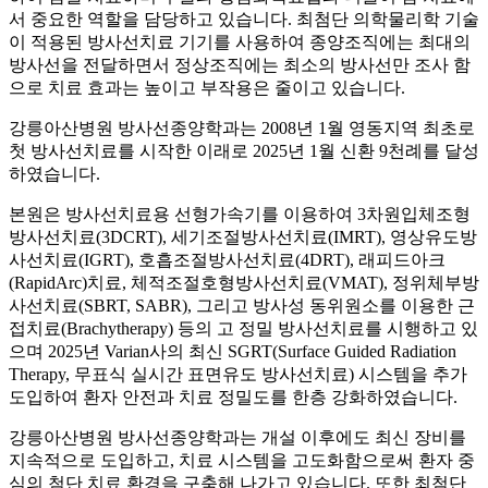
서 중요한 역할을 담당하고 있습니다.
최첨단 의학물리학 기술
이 적용된 방사선치료 기기를 사용하여 종양조직에는 최대의
방사선을 전달하면서 정상조직에는 최소의 방사선만 조사 함
으로
치료 효과는 높이고 부작용은 줄이고 있습니다.
강릉아산병원 방사선종양학과는 2008년 1월 영동지역 최초로
첫 방사선치료를 시작한 이래로 2025년 1월 신환 9천례를 달성
하였습니다.
본원은 방사선치료용 선형가속기를 이용하여 3차원입체조형
방사선치료(3DCRT), 세기조절방사선치료(IMRT), 영상유도방
사선치료(IGRT), 호흡조절방사선치료(4DRT), 래피드아크
(RapidArc)치료, 체적조절호형방사선치료(VMAT), 정위체부방
사선치료(SBRT, SABR), 그리고 방사성 동위원소를 이용한 근
접치료(Brachytherapy) 등의 고 정밀 방사선치료를 시행하고 있
으며 2025년 Varian사의 최신 SGRT(Surface Guided Radiation
Therapy, 무표식 실시간 표면유도 방사선치료) 시스템을 추가
도입하여 환자 안전과 치료 정밀도를 한층 강화하였습니다.
강릉아산병원 방사선종양학과는 개설 이후에도 최신 장비를
지속적으로 도입하고, 치료 시스템을 고도화함으로써 환자 중
심의 첨단 치료 환경을 구축해 나가고 있습니다. 또한 최첨단