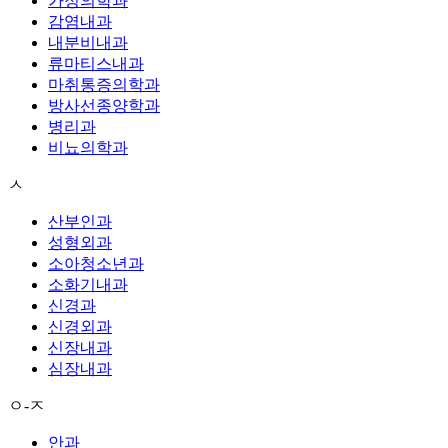
가정의학과
감염내과
내분비내과
류마티스내과
마취통증의학과
방사선종양학과
병리과
비뇨의학과
ㅅ
산부인과
성형외과
소아청소년과
소화기내과
신경과
신경외과
신장내과
심장내과
ㅇ-ㅈ
안과