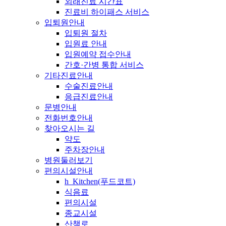
외래진료 시간표
진료비 하이패스 서비스
입퇴원안내
입퇴원 절차
입원료 안내
입원예약 접수안내
간호·간병 통합 서비스
기타진료안내
수술진료안내
응급진료안내
문병안내
전화번호안내
찾아오시는 길
약도
주차장안내
병원둘러보기
편의시설안내
h_Kitchen(푸드코트)
식음료
편의시설
종교시설
산책로