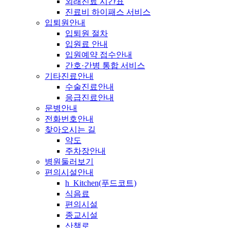
외래진료 시간표
진료비 하이패스 서비스
입퇴원안내
입퇴원 절차
입원료 안내
입원예약 접수안내
간호·간병 통합 서비스
기타진료안내
수술진료안내
응급진료안내
문병안내
전화번호안내
찾아오시는 길
약도
주차장안내
병원둘러보기
편의시설안내
h_Kitchen(푸드코트)
식음료
편의시설
종교시설
산책로