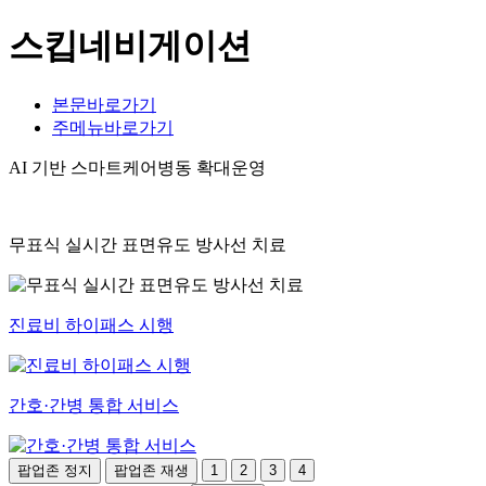
스킵네비게이션
본문바로가기
주메뉴바로가기
AI 기반 스마트케어병동 확대운영
무표식 실시간 표면유도 방사선 치료
진료비 하이패스 시행
간호·간병 통합 서비스
팝업존 정지
팝업존 재생
1
2
3
4