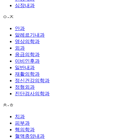
심장내과
ㅇ-ㅈ
안과
알레르기내과
영상의학과
외과
응급의학과
이비인후과
일반내과
재활의학과
정신건강의학과
정형외과
진단검사의학과
ㅊ-ㅎ
치과
피부과
핵의학과
혈액종양내과