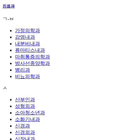
진료과
ㄱ-ㅂ
가정의학과
감염내과
내분비내과
류마티스내과
마취통증의학과
방사선종양학과
병리과
비뇨의학과
ㅅ
산부인과
성형외과
소아청소년과
소화기내과
신경과
신경외과
신장내과