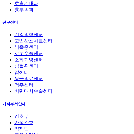
호흡기내과
흉부외과
전문센터
건강의학센터
고압산소치료센터
뇌졸중센터
로봇수술센터
소화기병센터
심혈관센터
암센터
응급의료센터
척추센터
비만대사수술센터
기타부서안내
간호부
가정간호
약제팀