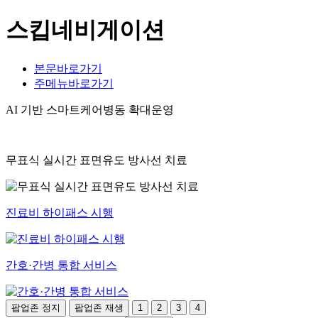
스킵네비게이션
본문바로가기
주메뉴바로가기
AI 기반 스마트케어병동 확대운영
무표식 실시간 표면유도 방사선 치료
진료비 하이패스 시행
간호·간병 통합 서비스
팝업존 정지
팝업존 재생
1
2
3
4