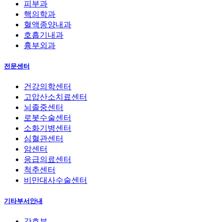
피부과
핵의학과
혈액종양내과
호흡기내과
흉부외과
전문센터
건강의학센터
고압산소치료센터
뇌졸중센터
로봇수술센터
소화기병센터
심혈관센터
암센터
응급의료센터
척추센터
비만대사수술센터
기타부서안내
간호부