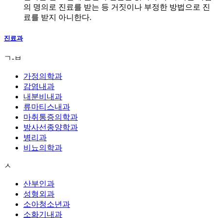
의 명의로 진료를 받는 등 거짓이나 부정한 방법으로 진
료를 받지 아니한다.
진료과
ㄱ-ㅂ
가정의학과
감염내과
내분비내과
류마티스내과
마취통증의학과
방사선종양학과
병리과
비뇨의학과
ㅅ
산부인과
성형외과
소아청소년과
소화기내과