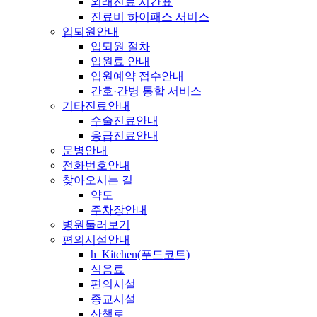
외래진료 시간표
진료비 하이패스 서비스
입퇴원안내
입퇴원 절차
입원료 안내
입원예약 접수안내
간호·간병 통합 서비스
기타진료안내
수술진료안내
응급진료안내
문병안내
전화번호안내
찾아오시는 길
약도
주차장안내
병원둘러보기
편의시설안내
h_Kitchen(푸드코트)
식음료
편의시설
종교시설
산책로