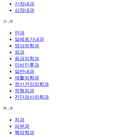
신장내과
심장내과
ㅇ-ㅈ
안과
알레르기내과
영상의학과
외과
응급의학과
이비인후과
일반내과
재활의학과
정신건강의학과
정형외과
진단검사의학과
ㅊ-ㅎ
치과
피부과
핵의학과