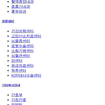
혈액종양내과
호흡기내과
흉부외과
전문센터
건강의학센터
고압산소치료센터
뇌졸중센터
로봇수술센터
소화기병센터
심혈관센터
암센터
응급의료센터
척추센터
비만대사수술센터
기타부서안내
간호부
가정간호
약제팀