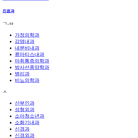
진료과
ㄱ-ㅂ
가정의학과
감염내과
내분비내과
류마티스내과
마취통증의학과
방사선종양학과
병리과
비뇨의학과
ㅅ
산부인과
성형외과
소아청소년과
소화기내과
신경과
신경외과