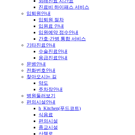
외래진료 시간표
진료비 하이패스 서비스
입퇴원안내
입퇴원 절차
입원료 안내
입원예약 접수안내
간호·간병 통합 서비스
기타진료안내
수술진료안내
응급진료안내
문병안내
전화번호안내
찾아오시는 길
약도
주차장안내
병원둘러보기
편의시설안내
h_Kitchen(푸드코트)
식음료
편의시설
종교시설
산책로