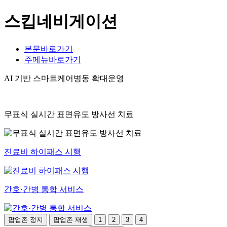
스킵네비게이션
본문바로가기
주메뉴바로가기
AI 기반 스마트케어병동 확대운영
무표식 실시간 표면유도 방사선 치료
진료비 하이패스 시행
간호·간병 통합 서비스
팝업존 정지
팝업존 재생
1
2
3
4