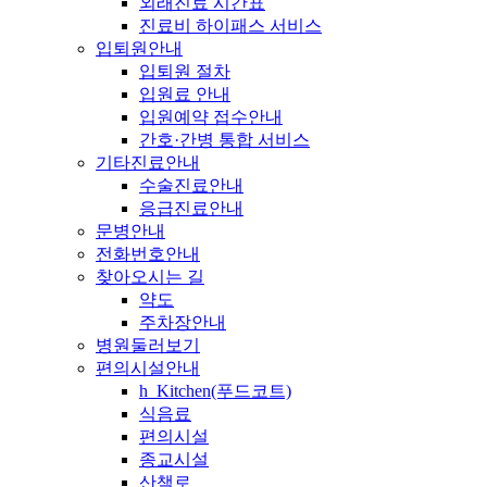
외래진료 시간표
진료비 하이패스 서비스
입퇴원안내
입퇴원 절차
입원료 안내
입원예약 접수안내
간호·간병 통합 서비스
기타진료안내
수술진료안내
응급진료안내
문병안내
전화번호안내
찾아오시는 길
약도
주차장안내
병원둘러보기
편의시설안내
h_Kitchen(푸드코트)
식음료
편의시설
종교시설
산책로