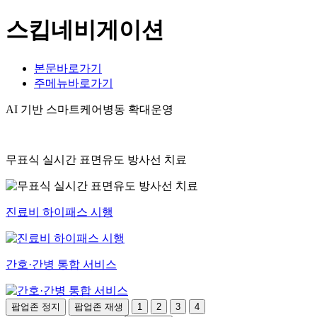
스킵네비게이션
본문바로가기
주메뉴바로가기
AI 기반 스마트케어병동 확대운영
무표식 실시간 표면유도 방사선 치료
진료비 하이패스 시행
간호·간병 통합 서비스
팝업존 정지
팝업존 재생
1
2
3
4