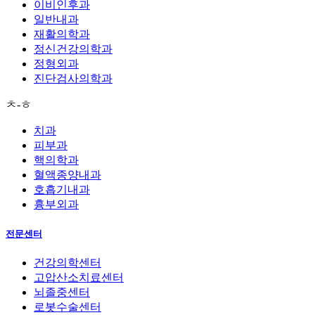
이비인후과
일반내과
재활의학과
정신건강의학과
정형외과
진단검사의학과
ㅊ-ㅎ
치과
피부과
핵의학과
혈액종양내과
호흡기내과
흉부외과
전문센터
건강의학센터
고압산소치료센터
뇌졸중센터
로봇수술센터