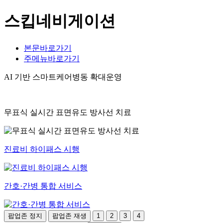
스킵네비게이션
본문바로가기
주메뉴바로가기
AI 기반 스마트케어병동 확대운영
무표식 실시간 표면유도 방사선 치료
진료비 하이패스 시행
간호·간병 통합 서비스
팝업존 정지
팝업존 재생
1
2
3
4