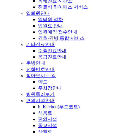
외래진료 시간표
진료비 하이패스 서비스
입퇴원안내
입퇴원 절차
입원료 안내
입원예약 접수안내
간호·간병 통합 서비스
기타진료안내
수술진료안내
응급진료안내
문병안내
전화번호안내
찾아오시는 길
약도
주차장안내
병원둘러보기
편의시설안내
h_Kitchen(푸드코트)
식음료
편의시설
종교시설
산책로