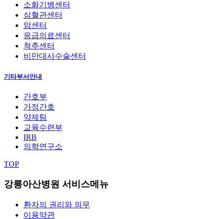
소화기병센터
심혈관센터
암센터
응급의료센터
척추센터
비만대사수술센터
기타부서안내
간호부
가정간호
약제팀
교육수련부
IRB
의학연구소
TOP
강릉아산병원 서비스메뉴
환자의 권리와 의무
이용약관