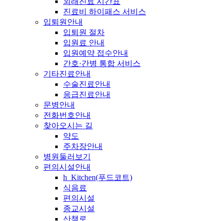
외래진료 시간표
진료비 하이패스 서비스
입퇴원안내
입퇴원 절차
입원료 안내
입원예약 접수안내
간호·간병 통합 서비스
기타진료안내
수술진료안내
응급진료안내
문병안내
전화번호안내
찾아오시는 길
약도
주차장안내
병원둘러보기
편의시설안내
h_Kitchen(푸드코트)
식음료
편의시설
종교시설
산책로