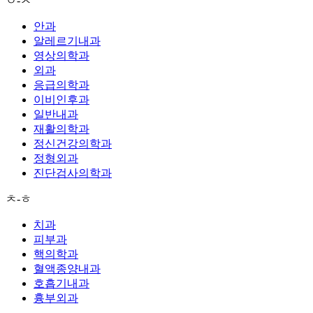
ㅇ-ㅈ
안과
알레르기내과
영상의학과
외과
응급의학과
이비인후과
일반내과
재활의학과
정신건강의학과
정형외과
진단검사의학과
ㅊ-ㅎ
치과
피부과
핵의학과
혈액종양내과
호흡기내과
흉부외과