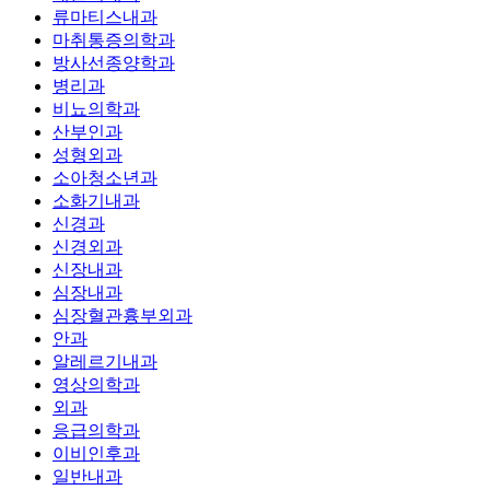
류마티스내과
마취통증의학과
방사선종양학과
병리과
비뇨의학과
산부인과
성형외과
소아청소년과
소화기내과
신경과
신경외과
신장내과
심장내과
심장혈관흉부외과
안과
알레르기내과
영상의학과
외과
응급의학과
이비인후과
일반내과