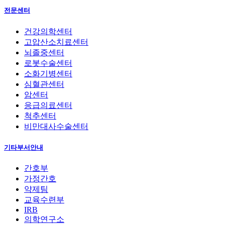
전문센터
건강의학센터
고압산소치료센터
뇌졸중센터
로봇수술센터
소화기병센터
심혈관센터
암센터
응급의료센터
척추센터
비만대사수술센터
기타부서안내
간호부
가정간호
약제팀
교육수련부
IRB
의학연구소