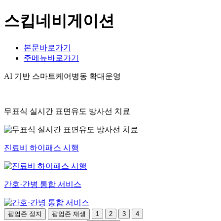
스킵네비게이션
본문바로가기
주메뉴바로가기
AI 기반 스마트케어병동 확대운영
무표식 실시간 표면유도 방사선 치료
진료비 하이패스 시행
간호·간병 통합 서비스
팝업존 정지
팝업존 재생
1
2
3
4