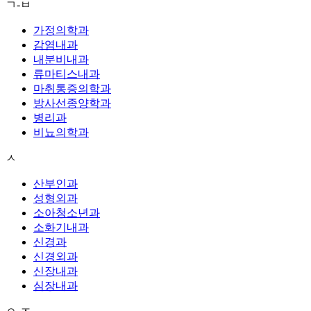
ㄱ-ㅂ
가정의학과
감염내과
내분비내과
류마티스내과
마취통증의학과
방사선종양학과
병리과
비뇨의학과
ㅅ
산부인과
성형외과
소아청소년과
소화기내과
신경과
신경외과
신장내과
심장내과