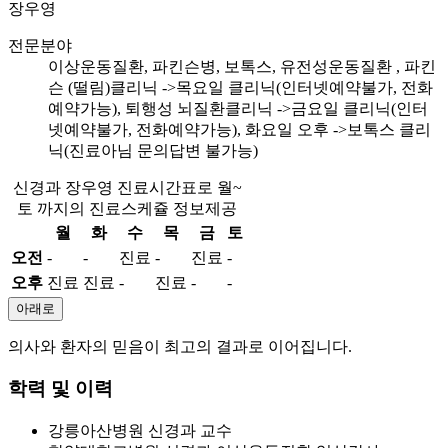
장우영
전문분야
이상운동질환, 파킨슨병, 보톡스, 유전성운동질환 , 파킨
슨 (떨림)클리닉 ->목요일 클리닉(인터넷예약불가, 전화
예약가능), 퇴행성 뇌질환클리닉 ->금요일 클리닉(인터
넷예약불가, 전화예약가능), 화요일 오후 ->보톡스 클리
닉(진료아님 문의답변 불가능)
신경과 장우영 진료시간표로 월~
토 까지의 진료스케쥴 정보제공
월
화
수
목
금
토
오전
-
-
진료
-
진료
-
오후
진료
진료
-
진료
-
-
아래로
의사와 환자의 믿음이
최고의 결과로 이어집니다.
학력 및 이력
강릉아산병원 신경과 교수