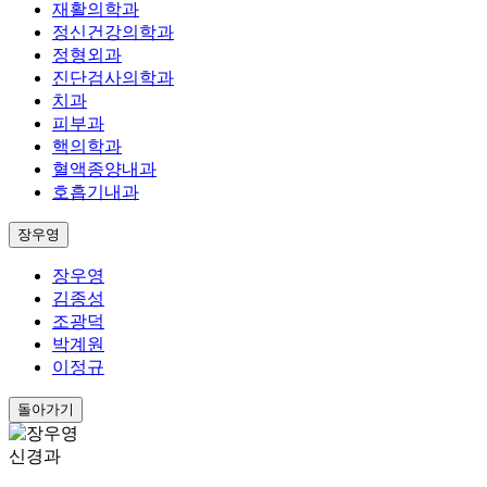
재활의학과
정신건강의학과
정형외과
진단검사의학과
치과
피부과
핵의학과
혈액종양내과
호흡기내과
장우영
장우영
김종성
조광덕
박계원
이정규
돌아가기
신경과