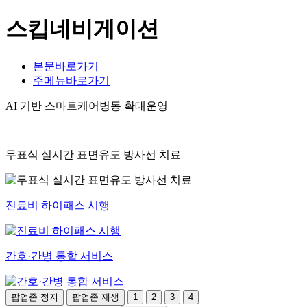
스킵네비게이션
본문바로가기
주메뉴바로가기
AI 기반 스마트케어병동 확대운영
무표식 실시간 표면유도 방사선 치료
진료비 하이패스 시행
간호·간병 통합 서비스
팝업존 정지
팝업존 재생
1
2
3
4