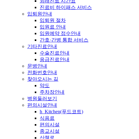
외래진료 시간표
진료비 하이패스 서비스
입퇴원안내
입퇴원 절차
입원료 안내
입원예약 접수안내
간호·간병 통합 서비스
기타진료안내
수술진료안내
응급진료안내
문병안내
전화번호안내
찾아오시는 길
약도
주차장안내
병원둘러보기
편의시설안내
h_Kitchen(푸드코트)
식음료
편의시설
종교시설
산책로