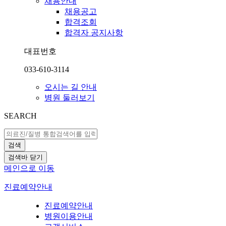
채용안내
채용공고
합격조회
합격자 공지사항
대표번호
033-610-3114
오시는 길 안내
병원 둘러보기
SEARCH
검색
검색바 닫기
메인으로 이동
진료예약안내
진료예약안내
병원이용안내